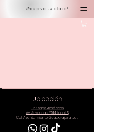
¡Reserva tu clase!
Ubicación
On Stage Américas
Av. Americas #914 Local 5
Col. Ayuntamiento Guadalajara, Jal.